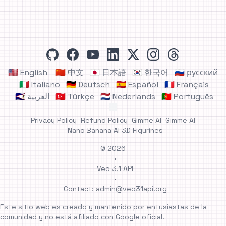
github
facebook
youtube
linkedin
x
instagram
threads
🇺🇸 English
🇨🇳 中文
🇯🇵 日本語
🇰🇷 한국어
🇷🇺 русский
🇮🇹 Italiano
🇩🇪 Deutsch
🇪🇸 Español
🇫🇷 Français
🇸🇦 العربية
🇹🇷 Türkçe
🇳🇱 Nederlands
🇵🇹 Português
Privacy Policy
Refund Policy
Gimme AI
Gimme AI
Nano Banana AI 3D Figurines
© 2026
•
Veo 3.1 API
•
Contact:
admin@veo31api.org
Este sitio web es creado y mantenido por entusiastas de la
comunidad y no está afiliado con Google oficial.